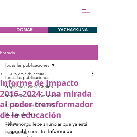
DONAR
YACHAYKUNA
Entrada
Todas las publicaciones
31 jul 2025
2 min de lectura
Todas las publicaciones
Informe de Impacto
Programa Juvenil Andino
2016–2024: Una mirada
Programa Juvenil Amazónico
al poder transformador
Actualizaciones COVID-19
de la educación
Noticias de Perú
Cultura
Nos enorgullece anunciar que ya está 
disponible nuestro 
Informe de 
Testimonios